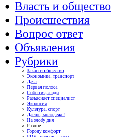
Власть и общество
Происшествия
Вопрос ответ
Объявления
Рубрики
Закон и общество
Экономика, транспорт
Дача
Первая полоса
События, люди
Разъясняет специалист
Экология
Культура, спорт
Даешь, молодежь!
На злобу дня
Разное
Городу комфорт
PDF - версия газеты