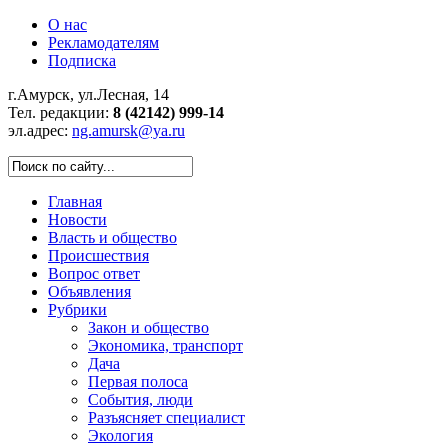
О нас
Рекламодателям
Подписка
г.Амурск, ул.Лесная, 14
Тел. редакции:
8 (42142) 999-14
эл.адрес:
ng.amursk@ya.ru
Главная
Новости
Власть и общество
Происшествия
Вопрос ответ
Объявления
Рубрики
Закон и общество
Экономика, транспорт
Дача
Первая полоса
События, люди
Разъясняет специалист
Экология