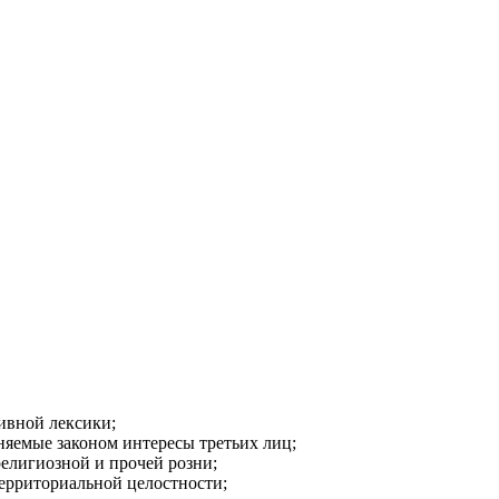
ивной лексики;
аняемые законом интересы третьих лиц;
религиозной и прочей розни;
ерриториальной целостности;