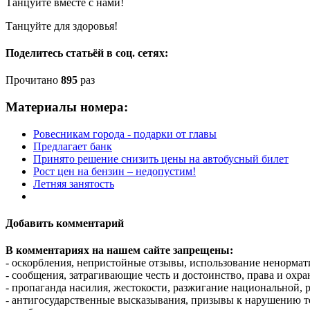
Танцуйте вместе с нами!
Танцуйте для здоровья!
Поделитесь статьёй в соц. сетях:
Прочитано
895
раз
Материалы номера:
Ровесникам города - подарки от главы
Предлагает банк
Принято решение снизить цены на автобусный билет
Рост цен на бензин – недопустим!
Летняя занятость
Добавить комментарий
В комментариях на нашем сайте запрещены:
- оскорбления, непристойные отзывы, использование ненормат
- сообщения, затрагивающие честь и достоинство, права и охр
- пропаганда насилия, жестокости, разжигание национальной, 
- антигосударственные высказывания, призывы к нарушению т