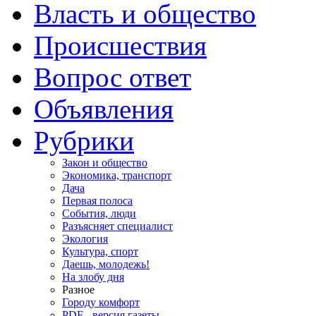
Власть и общество
Происшествия
Вопрос ответ
Объявления
Рубрики
Закон и общество
Экономика, транспорт
Дача
Первая полоса
События, люди
Разъясняет специалист
Экология
Культура, спорт
Даешь, молодежь!
На злобу дня
Разное
Городу комфорт
PDF - версия газеты