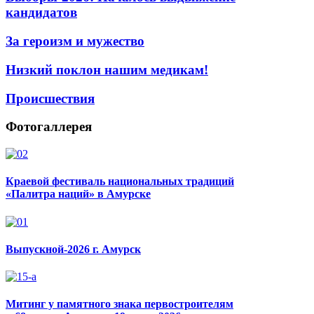
кандидатов
За героизм и мужество
Низкий поклон нашим медикам!
Происшествия
Фотогаллерея
Краевой фестиваль национальных традиций
«Палитра наций» в Амурске
Выпускной-2026 г. Амурск
Митинг у памятного знака первостроителям