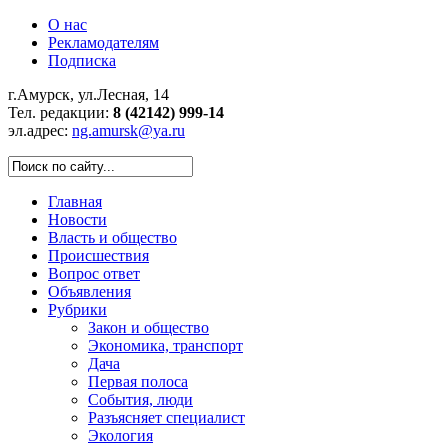
О нас
Рекламодателям
Подписка
г.Амурск, ул.Лесная, 14
Тел. редакции:
8 (42142) 999-14
эл.адрес:
ng.amursk@ya.ru
Главная
Новости
Власть и общество
Происшествия
Вопрос ответ
Объявления
Рубрики
Закон и общество
Экономика, транспорт
Дача
Первая полоса
События, люди
Разъясняет специалист
Экология