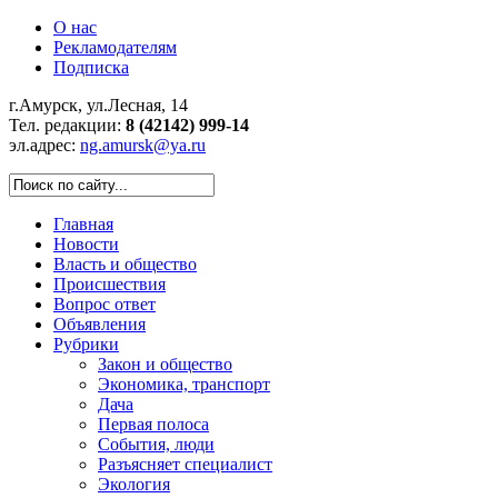
О нас
Рекламодателям
Подписка
г.Амурск, ул.Лесная, 14
Тел. редакции:
8 (42142) 999-14
эл.адрес:
ng.amursk@ya.ru
Главная
Новости
Власть и общество
Происшествия
Вопрос ответ
Объявления
Рубрики
Закон и общество
Экономика, транспорт
Дача
Первая полоса
События, люди
Разъясняет специалист
Экология