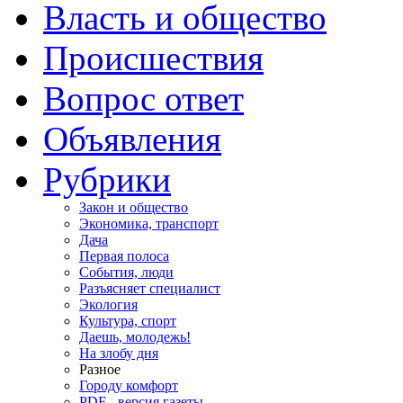
Власть и общество
Происшествия
Вопрос ответ
Объявления
Рубрики
Закон и общество
Экономика, транспорт
Дача
Первая полоса
События, люди
Разъясняет специалист
Экология
Культура, спорт
Даешь, молодежь!
На злобу дня
Разное
Городу комфорт
PDF - версия газеты