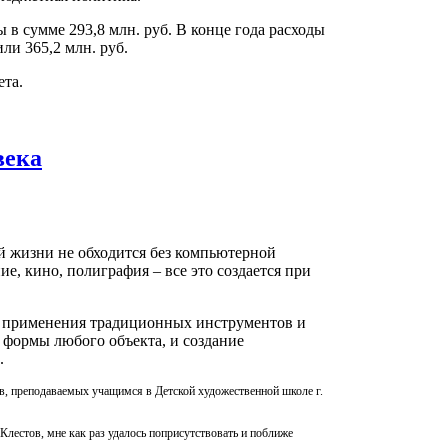
в сумме 293,8 млн. руб. В конце года расходы
ли 365,2 млн. руб.
та.
века
й жизни не обходится без компьютерной
е, кино, полиграфия – все это создается при
ез применения традиционных инструментов и
и формы любого объекта, и создание
н.
, преподаваемых учащимся в Детской художественной школе г.
лестов, мне как раз удалось поприсутствовать и поближе