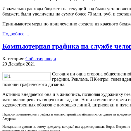
Изначально расходы бюджета на текущий год были установлены 
бюджета были увеличены на сумму более 70 млн. руб. и состави
Принимаются меры по привлечению средств из краевого бюдже
Подробнее ...
Компьютерная графика на службе чело
Категория:
События, люди
29 Декабря 2021
Сегодня ни одна сторона общественно
графики. Реклама, ПК-игры, телевидени
помощи графического дизайна.
Активно внедряется она и в живопись, позволяя художнику б
материалов решать творческие задачи. Это и изменение цвета 
художественных образов с помощью линий, штриховки и пяте
Недаром компьютерная графика и компьютерный дизайн являются одним из предметов
Амурска.
На одном из уроков по этому предмету, который вел директор школы Борис Петрович К