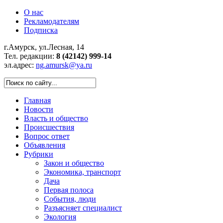
О нас
Рекламодателям
Подписка
г.Амурск, ул.Лесная, 14
Тел. редакции:
8 (42142) 999-14
эл.адрес:
ng.amursk@ya.ru
Главная
Новости
Власть и общество
Происшествия
Вопрос ответ
Объявления
Рубрики
Закон и общество
Экономика, транспорт
Дача
Первая полоса
События, люди
Разъясняет специалист
Экология