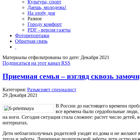
Культура, спорт
Даешь, молодежь!
На злобу дня
Разное
Городу комфорт
PDF - версия газеты
Фоторепортажи
Обратная связь
Материалы отфильтрованы по дате: Декабря 2021
Подписаться на этот канал RSS
Приемная семья – взгляд сквозь замоч
Категория:
Разъясняет специалист
29 Декабря 2021
В России до настоящего времени пробл
все времена были сердобольные люди,
на ноги. Сегодня ситуация стала сложнее: растет число детей,
интернатах.
Дети неблагополучных родителей уходят из дома и не желают в
тепла и заботы. Лишенные родительской заботы дети остро ну