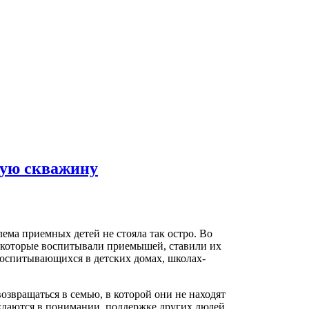
ную скважину
ема приемных детей не стояла так остро. Во
 которые воспитывали приемышей, ставили их
 воспитывающихся в детских домах, школах-
озвращаться в семью, в которой они не находят
ждаются в понимании, поддержке других людей.