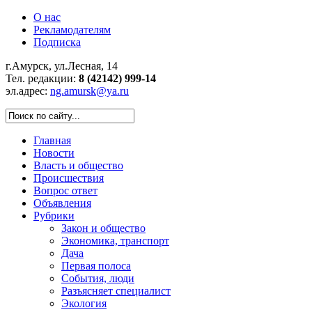
О нас
Рекламодателям
Подписка
г.Амурск, ул.Лесная, 14
Тел. редакции:
8 (42142) 999-14
эл.адрес:
ng.amursk@ya.ru
Главная
Новости
Власть и общество
Происшествия
Вопрос ответ
Объявления
Рубрики
Закон и общество
Экономика, транспорт
Дача
Первая полоса
События, люди
Разъясняет специалист
Экология