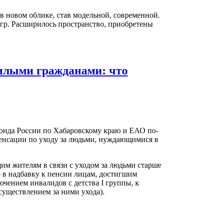
 в новом облике, став модельной, современной.
игр. Расширилось пространство, приобретены
жилыми гражданами: что
онда России по Хабаровскому краю и ЕАО по-
енсации по уходу за людьми, нуждающимися в
м жителям в связи с уходом за людьми старше
о в надбавку к пенсии лицам, достигшим
ючением инвалидов с детства I группы, к
существлением за ними ухода).