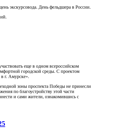
ень экскурсовода. День фельдшера в России.
ий.
частвовать еще в одном всероссийском
омфортной городской среды. С проектом
в г. Амурске».
еходной зоны проспекта Победы не принесли
жения по благоустройству этой части
 внести и сами жители, ознакомившись с
25