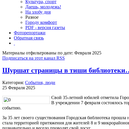
Культура, спорт
Даешь, молодежь!
На злобу дня
Разное
Городу комфорт
PDF - версия газеты
Фоторепортажи
Обратная связь
Материалы отфильтрованы по дате: Февраля 2025
Подписаться на этот канал RSS
Шуршат страницы в тиши библиотеки
Категория:
События, люди
25 Февраля 2025
Свой 35-летний юбилей отметила Горо
В учреждении 7 февраля состоялось т
событию.
За 35 лет своего существования Городская библиотека прошла 
стала территорией притяжения для жителей 8 и 9 микрорайонов 
познавательно и весело проводят свой досуг.