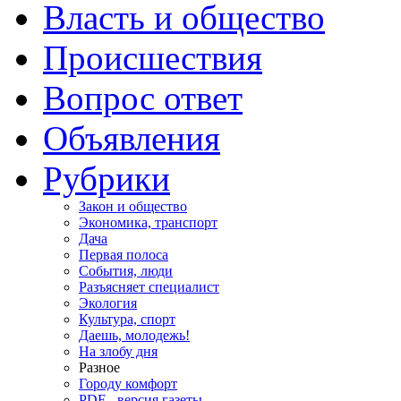
Власть и общество
Происшествия
Вопрос ответ
Объявления
Рубрики
Закон и общество
Экономика, транспорт
Дача
Первая полоса
События, люди
Разъясняет специалист
Экология
Культура, спорт
Даешь, молодежь!
На злобу дня
Разное
Городу комфорт
PDF - версия газеты