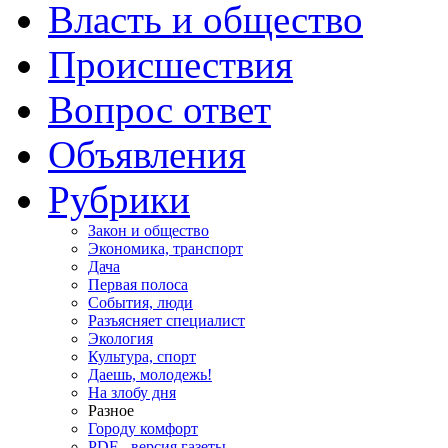
Власть и общество
Происшествия
Вопрос ответ
Объявления
Рубрики
Закон и общество
Экономика, транспорт
Дача
Первая полоса
События, люди
Разъясняет специалист
Экология
Культура, спорт
Даешь, молодежь!
На злобу дня
Разное
Городу комфорт
PDF - версия газеты