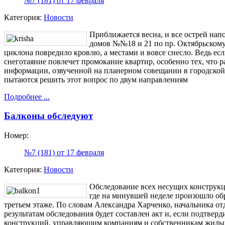
№7 (181) от 17 февраля
Категория:
Новости
Приближается весна, и все острей на
домов №№18 и 21 по пр. Октябрьскому,
циклона повредило кровлю, а местами и вовсе снесло. Ведь ес
снеготаяние повлечет промокание квартир, особенно тех, что 
информации, озвученной на планерном совещании в городской
пытаются решить этот вопрос по двум направлениям
Подробнее ...
Балконы обследуют
Номер:
№7 (181) от 17 февраля
Категория:
Новости
Обследование всех несущих конструкци
где на минувшей неделе произошло об
третьем этаже. По словам Александра Харченко, начальника о
результатам обследования будет составлен акт и, если подтвер
конструкций, управляющим компаниям и собственникам жилых