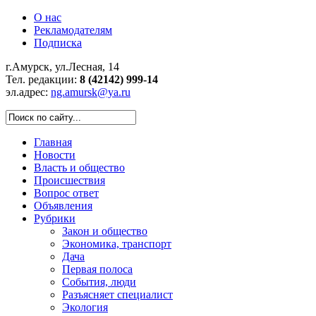
О нас
Рекламодателям
Подписка
г.Амурск, ул.Лесная, 14
Тел. редакции:
8 (42142) 999-14
эл.адрес:
ng.amursk@ya.ru
Главная
Новости
Власть и общество
Происшествия
Вопрос ответ
Объявления
Рубрики
Закон и общество
Экономика, транспорт
Дача
Первая полоса
События, люди
Разъясняет специалист
Экология