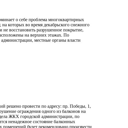
поминает о себе проблема многоквартирных
 на которых во время декабрьского снежного
ли не восстановить разрушенное покрытие,
расположены на верхних этажах. По
 администрации, местные органы власти
й решено провести по адресу: пр. Победы, 1,
рушение ограждения одного из балконов на
тдела ЖКХ городской администрации, по
дится ненадежное состояние балконных
 помещений будет рекомендовано произвести