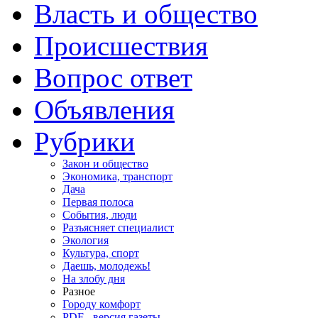
Власть и общество
Происшествия
Вопрос ответ
Объявления
Рубрики
Закон и общество
Экономика, транспорт
Дача
Первая полоса
События, люди
Разъясняет специалист
Экология
Культура, спорт
Даешь, молодежь!
На злобу дня
Разное
Городу комфорт
PDF - версия газеты