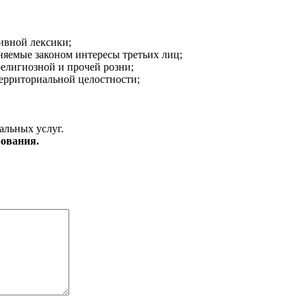
ивной лексики;
аняемые законом интересы третьих лиц;
религиозной и прочей розни;
ерриториальной целостности;
альных услуг.
ования.