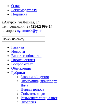
О нас
Рекламодателям
Подписка
г.Амурск, ул.Лесная, 14
Тел. редакции:
8 (42142) 999-14
эл.адрес:
ng.amursk@ya.ru
Главная
Новости
Власть и общество
Происшествия
Вопрос ответ
Объявления
Рубрики
Закон и общество
Экономика, транспорт
Дача
Первая полоса
События, люди
Разъясняет специалист
Экология