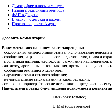
Демография: плюсы и минусы
Назван предприниматель года
ФАП в Джуене
В науку – с детсада и школы
Прогноз водности Амура
Добавить комментарий
В комментариях на нашем сайте запрещены:
- оскорбления, непристойные отзывы, использование ненормат
- сообщения, затрагивающие честь и достоинство, права и охр
- пропаганда насилия, жестокости, разжигание национальной, 
- антигосударственные высказывания, призывы к нарушению т
- сообщения рекламного характера;
- нарушение этики сетевого общения;
- неуважительные высказывания в адрес редакции;
- ссылки на порнографические источники и предложения сексу
Нарушители правил будут лишены возможности комментир
Имя (обязательное)
E-Mail (обязательное)