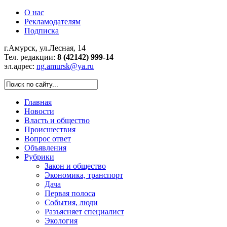
О нас
Рекламодателям
Подписка
г.Амурск, ул.Лесная, 14
Тел. редакции:
8 (42142) 999-14
эл.адрес:
ng.amursk@ya.ru
Главная
Новости
Власть и общество
Происшествия
Вопрос ответ
Объявления
Рубрики
Закон и общество
Экономика, транспорт
Дача
Первая полоса
События, люди
Разъясняет специалист
Экология