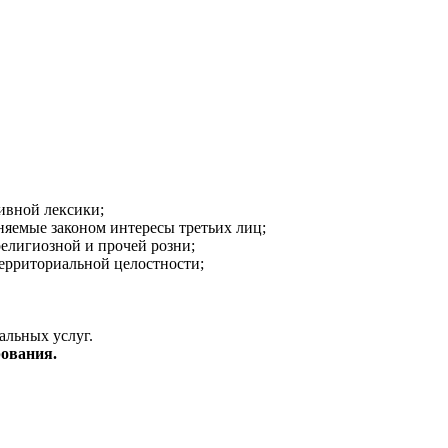
ивной лексики;
аняемые законом интересы третьих лиц;
религиозной и прочей розни;
ерриториальной целостности;
альных услуг.
ования.