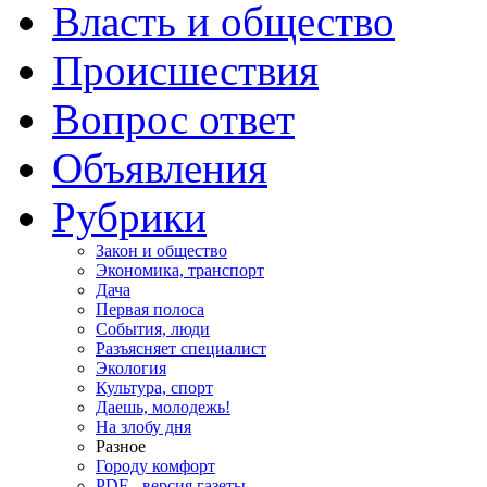
Власть и общество
Происшествия
Вопрос ответ
Объявления
Рубрики
Закон и общество
Экономика, транспорт
Дача
Первая полоса
События, люди
Разъясняет специалист
Экология
Культура, спорт
Даешь, молодежь!
На злобу дня
Разное
Городу комфорт
PDF - версия газеты