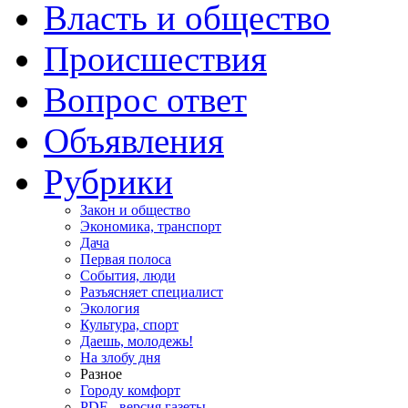
Власть и общество
Происшествия
Вопрос ответ
Объявления
Рубрики
Закон и общество
Экономика, транспорт
Дача
Первая полоса
События, люди
Разъясняет специалист
Экология
Культура, спорт
Даешь, молодежь!
На злобу дня
Разное
Городу комфорт
PDF - версия газеты