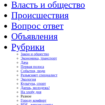
Власть и общество
Происшествия
Вопрос ответ
Объявления
Рубрики
Закон и общество
Экономика, транспорт
Дача
Первая полоса
События, люди
Разъясняет специалист
Экология
Культура, спорт
Даешь, молодежь!
На злобу дня
Разное
Городу комфорт
PDF - версия газеты