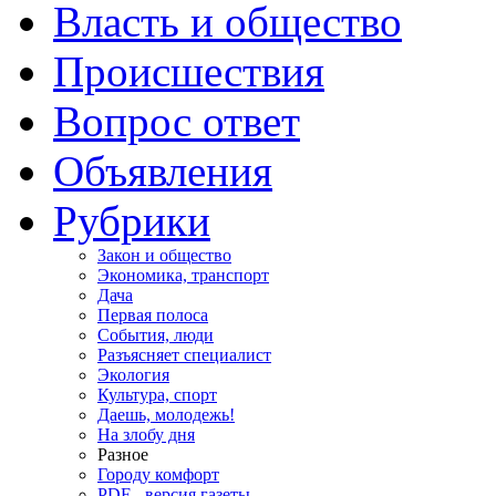
Власть и общество
Происшествия
Вопрос ответ
Объявления
Рубрики
Закон и общество
Экономика, транспорт
Дача
Первая полоса
События, люди
Разъясняет специалист
Экология
Культура, спорт
Даешь, молодежь!
На злобу дня
Разное
Городу комфорт
PDF - версия газеты