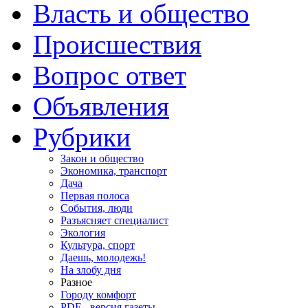
Власть и общество
Происшествия
Вопрос ответ
Объявления
Рубрики
Закон и общество
Экономика, транспорт
Дача
Первая полоса
События, люди
Разъясняет специалист
Экология
Культура, спорт
Даешь, молодежь!
На злобу дня
Разное
Городу комфорт
PDF - версия газеты