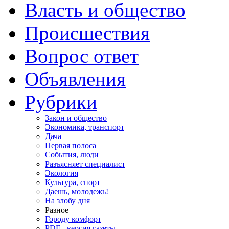
Власть и общество
Происшествия
Вопрос ответ
Объявления
Рубрики
Закон и общество
Экономика, транспорт
Дача
Первая полоса
События, люди
Разъясняет специалист
Экология
Культура, спорт
Даешь, молодежь!
На злобу дня
Разное
Городу комфорт
PDF - версия газеты