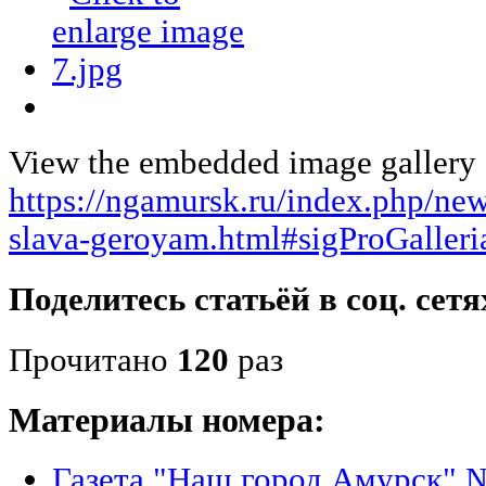
View the embedded image gallery o
https://ngamursk.ru/index.php/ne
slava-geroyam.html#sigProGaller
Поделитесь статьёй в соц. сетя
Прочитано
120
раз
Материалы номера:
Газета "Наш город Амурск" №