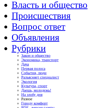
Власть и общество
Происшествия
Вопрос ответ
Объявления
Рубрики
Закон и общество
Экономика, транспорт
Дача
Первая полоса
События, люди
Разъясняет специалист
Экология
Культура, спорт
Даешь, молодежь!
На злобу дня
Разное
Городу комфорт
PDF - версия газеты