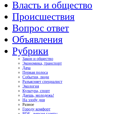
Власть и общество
Происшествия
Вопрос ответ
Объявления
Рубрики
Закон и общество
Экономика, транспорт
Дача
Первая полоса
События, люди
Разъясняет специалист
Экология
Культура, спорт
Даешь, молодежь!
На злобу дня
Разное
Городу комфорт
PDF - версия газеты