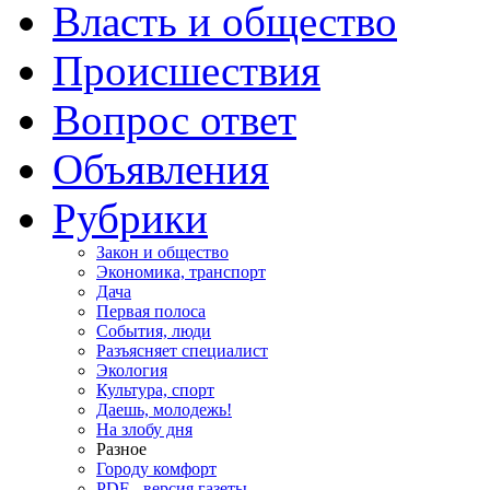
Власть и общество
Происшествия
Вопрос ответ
Объявления
Рубрики
Закон и общество
Экономика, транспорт
Дача
Первая полоса
События, люди
Разъясняет специалист
Экология
Культура, спорт
Даешь, молодежь!
На злобу дня
Разное
Городу комфорт
PDF - версия газеты