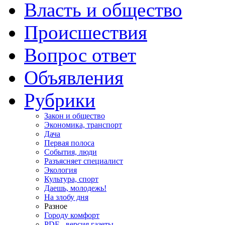
Власть и общество
Происшествия
Вопрос ответ
Объявления
Рубрики
Закон и общество
Экономика, транспорт
Дача
Первая полоса
События, люди
Разъясняет специалист
Экология
Культура, спорт
Даешь, молодежь!
На злобу дня
Разное
Городу комфорт
PDF - версия газеты