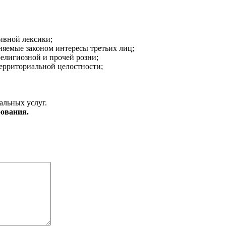
ивной лексики;
аняемые законом интересы третьих лиц;
религиозной и прочей розни;
ерриториальной целостности;
альных услуг.
ования.