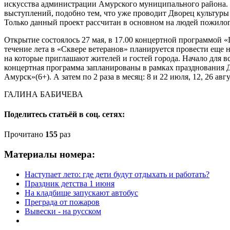
искусства администрации Амурского муниципального района.
выступлений, подобно тем, что уже проводит Дворец культуры
Только данный проект рассчитан в основном на людей пожилог
Открытие состоялось 27 мая, в 17.00 концертной программой «
течение лета в «Сквере ветеранов» планируется провести еще 
на которые приглашают жителей и гостей города. Начало для вс
концертная программа запланированы в рамках празднования Д
Амурск»(6+). А затем по 2 раза в месяц: 8 и 22 июля, 12, 26 авг
ГАЛИНА БАБИЧЕВА
Поделитесь статьёй в соц. сетях:
Прочитано
155
раз
Материалы номера:
Наступает лето: где дети будут отдыхать и работать?
Праздник детства 1 июня
На кладбище запускают автобус
Преграда от пожаров
Вывески - на русском