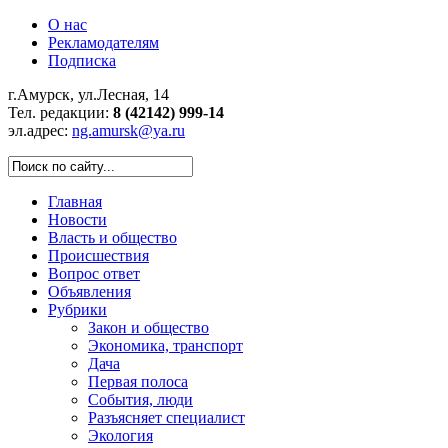
О нас
Рекламодателям
Подписка
г.Амурск, ул.Лесная, 14
Тел. редакции:
8 (42142) 999-14
эл.адрес:
ng.amursk@ya.ru
Главная
Новости
Власть и общество
Происшествия
Вопрос ответ
Объявления
Рубрики
Закон и общество
Экономика, транспорт
Дача
Первая полоса
События, люди
Разъясняет специалист
Экология