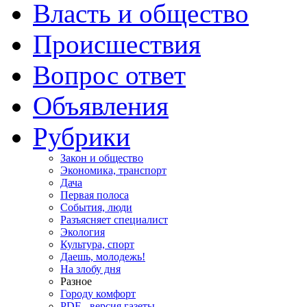
Власть и общество
Происшествия
Вопрос ответ
Объявления
Рубрики
Закон и общество
Экономика, транспорт
Дача
Первая полоса
События, люди
Разъясняет специалист
Экология
Культура, спорт
Даешь, молодежь!
На злобу дня
Разное
Городу комфорт
PDF - версия газеты