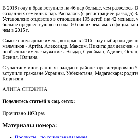
В 2016 году в брак вступило на 46 пар больше, чем развелось.
созданных семейных пар. Распалось (с регистрацией развода) 322
Установлено отцовство в отношении 195 детей (на 42 меньше, ч
больше предшествующего года. 60 наших земляков официально 
чем в 2015 г.
Самые популярные имена, которые в 2016 году выбирали для 
мальчиков - Артём, Александр, Максим, Никита; для девочек -
необычные имена: мужские - Эльдар, Сулейман, Адилет, Остап,
Есения, Юлиана.
С участием иностранных граждан в районе зарегистрировано 5 
вступили граждане Украины, Узбекистана, Мадагаскара; родит
Киргизии.
АЛИНА СНЕЖИНА
Поделитесь статьёй в соц. сетях:
Прочитано
1073
раз
Материалы номера:
Продукты - по социальным ценам