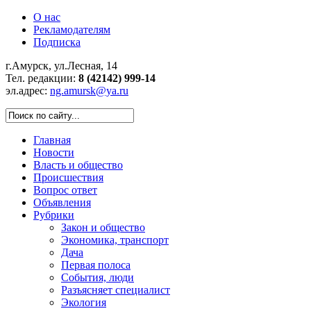
О нас
Рекламодателям
Подписка
г.Амурск, ул.Лесная, 14
Тел. редакции:
8 (42142) 999-14
эл.адрес:
ng.amursk@ya.ru
Главная
Новости
Власть и общество
Происшествия
Вопрос ответ
Объявления
Рубрики
Закон и общество
Экономика, транспорт
Дача
Первая полоса
События, люди
Разъясняет специалист
Экология