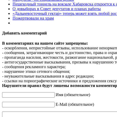
Пешеходный тоннель на вокзале Хабаровска откроется к 
О довыборах в Совет депутатов и планах работы
«Дальневосточный гектар» теперь может взять любой ро
Пожертвовали на храм
Добавить комментарий
В комментариях на нашем сайте запрещены:
- оскорбления, непристойные отзывы, использование ненормат
- сообщения, затрагивающие честь и достоинство, права и охр
- пропаганда насилия, жестокости, разжигание национальной, 
- антигосударственные высказывания, призывы к нарушению т
- сообщения рекламного характера;
- нарушение этики сетевого общения;
- неуважительные высказывания в адрес редакции;
- ссылки на порнографические источники и предложения сексу
Нарушители правил будут лишены возможности комментир
Имя (обязательное)
E-Mail (обязательное)