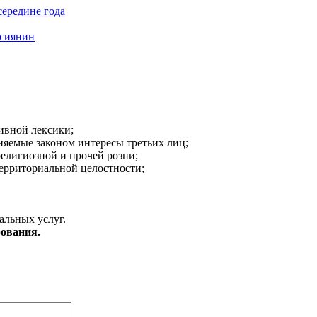
середине года
ссиянин
ивной лексики;
аняемые законом интересы третьих лиц;
религиозной и прочей розни;
ерриториальной целостности;
альных услуг.
ования.