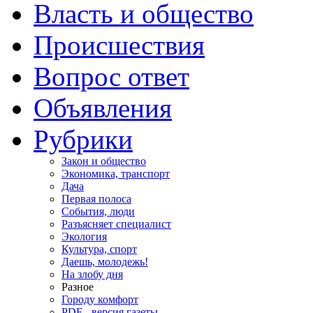
Власть и общество
Происшествия
Вопрос ответ
Объявления
Рубрики
Закон и общество
Экономика, транспорт
Дача
Первая полоса
События, люди
Разъясняет специалист
Экология
Культура, спорт
Даешь, молодежь!
На злобу дня
Разное
Городу комфорт
PDF - версия газеты