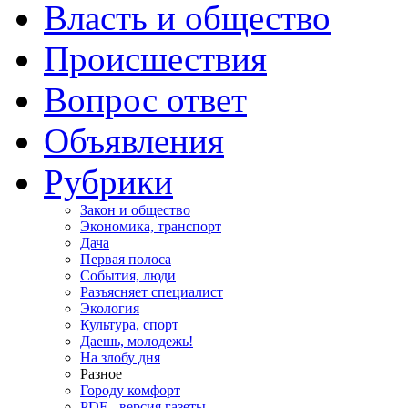
Власть и общество
Происшествия
Вопрос ответ
Объявления
Рубрики
Закон и общество
Экономика, транспорт
Дача
Первая полоса
События, люди
Разъясняет специалист
Экология
Культура, спорт
Даешь, молодежь!
На злобу дня
Разное
Городу комфорт
PDF - версия газеты