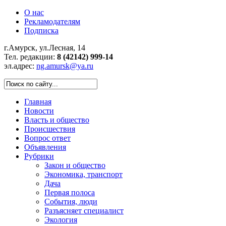
О нас
Рекламодателям
Подписка
г.Амурск, ул.Лесная, 14
Тел. редакции:
8 (42142) 999-14
эл.адрес:
ng.amursk@ya.ru
Главная
Новости
Власть и общество
Происшествия
Вопрос ответ
Объявления
Рубрики
Закон и общество
Экономика, транспорт
Дача
Первая полоса
События, люди
Разъясняет специалист
Экология