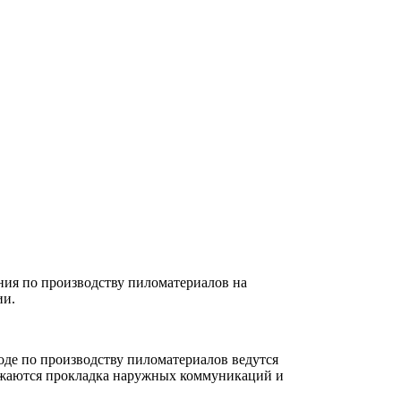
ния по производству пиломатериалов на
ии.
оде по производству пиломатериалов ведутся
олжаются прокладка наружных коммуникаций и