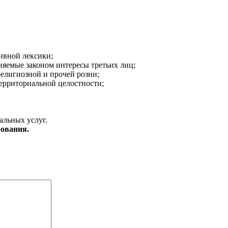
ивной лексики;
аняемые законом интересы третьих лиц;
религиозной и прочей розни;
ерриториальной целостности;
альных услуг.
ования.