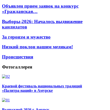
Объявлен прием заявок на конкурс
«Гражданская…
Выборы-2026: Началось выдвижение
кандидатов
За героизм и мужество
Низкий поклон нашим медикам!
Происшествия
Фотогаллерея
Краевой фестиваль национальных традиций
«Палитра наций» в Амурске
Выпускной-2026 г. Амурск