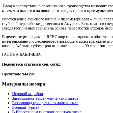
Ввод в эксплуатацию лесопильного производства позволит соз
к тем, что имеются на шпоновом заводе, причем преимуществ
Изготовление лущеного шпона и пиломатериалов – лишь перва
глубокой переработки древесины в Амурске. Есть планы в сле
завода (топливных гранул) на основе переработки отходов лес
В целом же реализуемый RFP Group инвестпроект в области ос
интегрированного лесоперерабатывающего кластера, ориентир
шпона, 240 тыс. кубометров пиломатериалов и 90 тыс. тонн пел
ГАЛИНА БАБИЧЕВА
Поделитесь статьёй в соц. сетях:
Прочитано
944
раз
Материалы номера:
Игровой марафон
Завершилось выдвижение кандидатов
Газопровод пройдет и по нашей земле
Водный туризм
В Известковом построят спорткомплекс