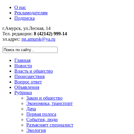
О нас
Рекламодателям
Подписка
г.Амурск, ул.Лесная, 14
Тел. редакции:
8 (42142) 999-14
эл.адрес:
ng.amursk@ya.ru
Главная
Новости
Власть и общество
Происшествия
Вопрос ответ
Объявления
Рубрики
Закон и общество
Экономика, транспорт
Дача
Первая полоса
События, люди
Разъясняет специалист
Экология