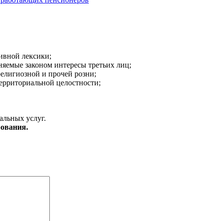
ивной лексики;
аняемые законом интересы третьих лиц;
религиозной и прочей розни;
ерриториальной целостности;
альных услуг.
ования.