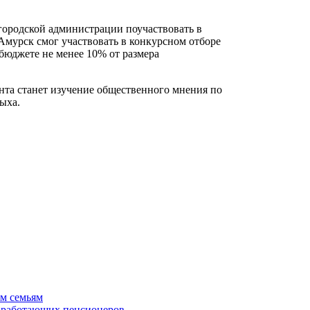
городской администрации поучаствовать в
Амурск смог участвовать в конкурсном отборе
 бюджете не менее 10% от размера
та станет изучение общественного мнения по
ыха.
ым семьям
й работающих пенсионеров