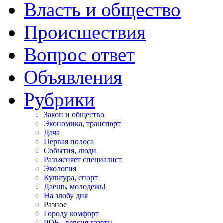
Власть и общество
Происшествия
Вопрос ответ
Объявления
Рубрики
Закон и общество
Экономика, транспорт
Дача
Первая полоса
События, люди
Разъясняет специалист
Экология
Культура, спорт
Даешь, молодежь!
На злобу дня
Разное
Городу комфорт
PDF - версия газеты