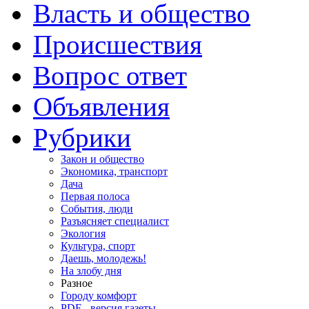
Власть и общество
Происшествия
Вопрос ответ
Объявления
Рубрики
Закон и общество
Экономика, транспорт
Дача
Первая полоса
События, люди
Разъясняет специалист
Экология
Культура, спорт
Даешь, молодежь!
На злобу дня
Разное
Городу комфорт
PDF - версия газеты