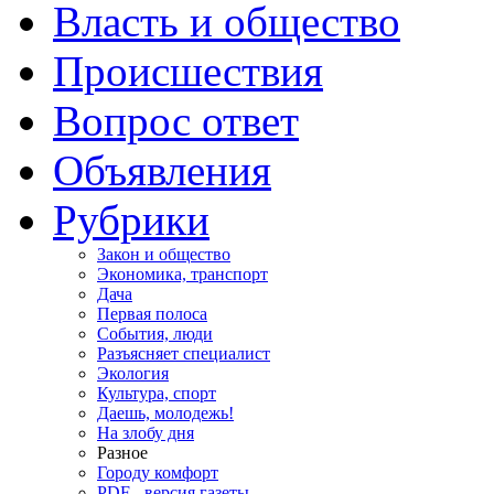
Власть и общество
Происшествия
Вопрос ответ
Объявления
Рубрики
Закон и общество
Экономика, транспорт
Дача
Первая полоса
События, люди
Разъясняет специалист
Экология
Культура, спорт
Даешь, молодежь!
На злобу дня
Разное
Городу комфорт
PDF - версия газеты