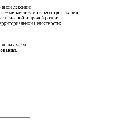
ивной лексики;
аняемые законом интересы третьих лиц;
религиозной и прочей розни;
ерриториальной целостности;
альных услуг.
ования.