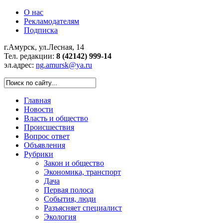
О нас
Рекламодателям
Подписка
г.Амурск, ул.Лесная, 14
Тел. редакции:
8 (42142) 999-14
эл.адрес:
ng.amursk@ya.ru
Главная
Новости
Власть и общество
Происшествия
Вопрос ответ
Объявления
Рубрики
Закон и общество
Экономика, транспорт
Дача
Первая полоса
События, люди
Разъясняет специалист
Экология