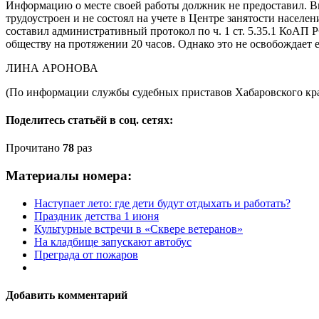
Информацию о месте своей работы должник не предоставил. В
трудоустроен и не состоял на учете в Центре занятости населе
составил административный протокол по ч. 1 ст. 5.35.1 КоАП 
обществу на протяжении 20 часов. Однако это не освобождает 
ЛИНА АРОНОВА
(По информации службы судебных приставов Хабаровского кр
Поделитесь статьёй в соц. сетях:
Прочитано
78
раз
Материалы номера:
Наступает лето: где дети будут отдыхать и работать?
Праздник детства 1 июня
Культурные встречи в «Сквере ветеранов»
На кладбище запускают автобус
Преграда от пожаров
Добавить комментарий