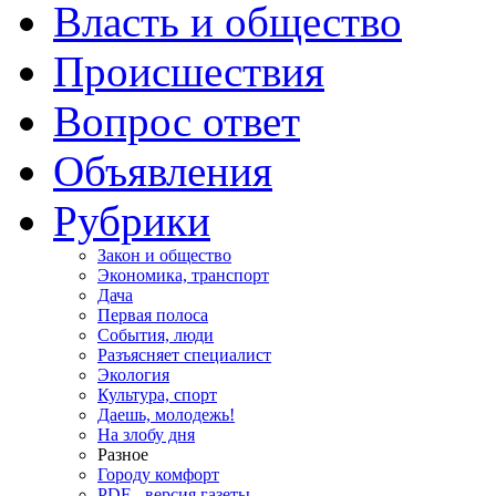
Власть и общество
Происшествия
Вопрос ответ
Объявления
Рубрики
Закон и общество
Экономика, транспорт
Дача
Первая полоса
События, люди
Разъясняет специалист
Экология
Культура, спорт
Даешь, молодежь!
На злобу дня
Разное
Городу комфорт
PDF - версия газеты