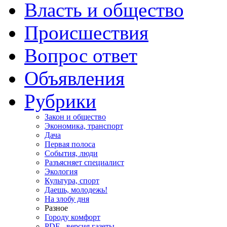
Власть и общество
Происшествия
Вопрос ответ
Объявления
Рубрики
Закон и общество
Экономика, транспорт
Дача
Первая полоса
События, люди
Разъясняет специалист
Экология
Культура, спорт
Даешь, молодежь!
На злобу дня
Разное
Городу комфорт
PDF - версия газеты