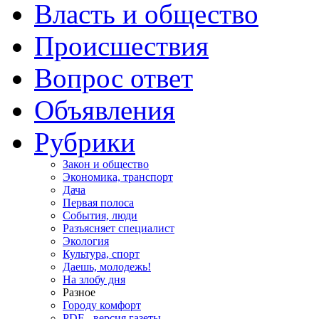
Власть и общество
Происшествия
Вопрос ответ
Объявления
Рубрики
Закон и общество
Экономика, транспорт
Дача
Первая полоса
События, люди
Разъясняет специалист
Экология
Культура, спорт
Даешь, молодежь!
На злобу дня
Разное
Городу комфорт
PDF - версия газеты