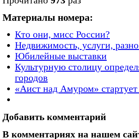
Прочитано
973
раз
Материалы номера:
Кто они, мисс России?
Недвижимость, услуги, разн
Юбилейные выставки
Культурную столицу определ
городов
«Аист над Амуром» стартует
Добавить комментарий
В комментариях на нашем сай