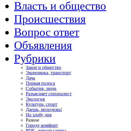
Власть и общество
Происшествия
Вопрос ответ
Объявления
Рубрики
Закон и общество
Экономика, транспорт
Дача
Первая полоса
События, люди
Разъясняет специалист
Экология
Культура, спорт
Даешь, молодежь!
На злобу дня
Разное
Городу комфорт
PDF - версия газеты