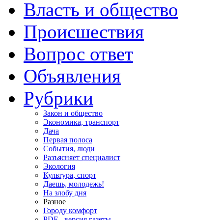
Власть и общество
Происшествия
Вопрос ответ
Объявления
Рубрики
Закон и общество
Экономика, транспорт
Дача
Первая полоса
События, люди
Разъясняет специалист
Экология
Культура, спорт
Даешь, молодежь!
На злобу дня
Разное
Городу комфорт
PDF - версия газеты