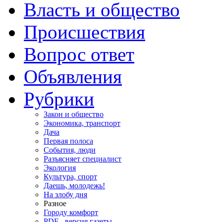
Власть и общество
Происшествия
Вопрос ответ
Объявления
Рубрики
Закон и общество
Экономика, транспорт
Дача
Первая полоса
События, люди
Разъясняет специалист
Экология
Культура, спорт
Даешь, молодежь!
На злобу дня
Разное
Городу комфорт
PDF - версия газеты