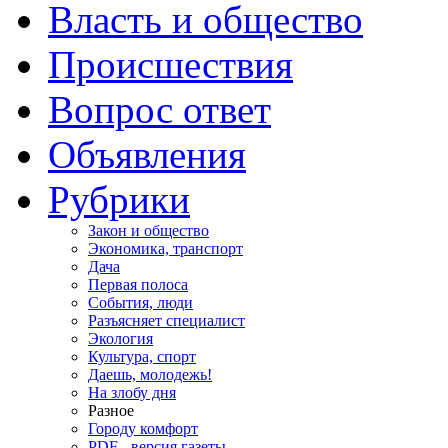
Власть и общество
Происшествия
Вопрос ответ
Объявления
Рубрики
Закон и общество
Экономика, транспорт
Дача
Первая полоса
События, люди
Разъясняет специалист
Экология
Культура, спорт
Даешь, молодежь!
На злобу дня
Разное
Городу комфорт
PDF - версия газеты