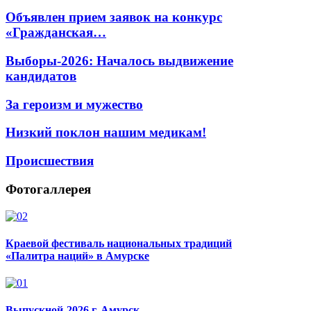
Объявлен прием заявок на конкурс
«Гражданская…
Выборы-2026: Началось выдвижение
кандидатов
За героизм и мужество
Низкий поклон нашим медикам!
Происшествия
Фотогаллерея
Краевой фестиваль национальных традиций
«Палитра наций» в Амурске
Выпускной-2026 г. Амурск