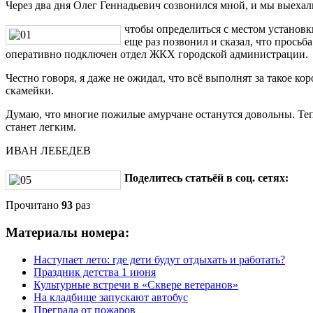
Через два дня Олег Геннадьевич созвонился мной, и мы выехал
чтобы определиться с местом установки
еще раз позвонил и сказал, что прось
оперативно подключен отдел ЖКХ городской администрации.
Честно говоря, я даже не ожидал, что всё выполнят за такое коро
скамейки.
Думаю, что многие пожилые амурчане останутся довольны. Теп
станет легким.
ИВАН ЛЕБЕДЕВ
Поделитесь статьёй в соц. сетях:
Прочитано
93
раз
Материалы номера:
Наступает лето: где дети будут отдыхать и работать?
Праздник детства 1 июня
Культурные встречи в «Сквере ветеранов»
На кладбище запускают автобус
Преграда от пожаров