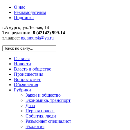
О нас
Рекламодателям
Подписка
г.Амурск, ул.Лесная, 14
Тел. редакции:
8 (42142) 999-14
эл.адрес:
ng.amursk@ya.ru
Главная
Новости
Власть и общество
Происшествия
Вопрос ответ
Объявления
Рубрики
Закон и общество
Экономика, транспорт
Дача
Первая полоса
События, люди
Разъясняет специалист
Экология