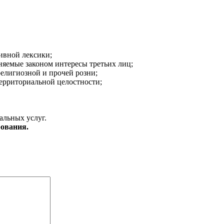
ивной лексики;
аняемые законом интересы третьих лиц;
религиозной и прочей розни;
ерриториальной целостности;
альных услуг.
ования.