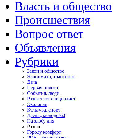
Власть и общество
Происшествия
Вопрос ответ
Объявления
Рубрики
Закон и общество
Экономика, транспорт
Дача
Первая полоса
События, люди
Разъясняет специалист
Экология
Культура, спорт
Даешь, молодежь!
На злобу дня
Разное
Городу комфорт
PDF - версия газеты