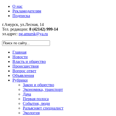
О нас
Рекламодателям
Подписка
г.Амурск, ул.Лесная, 14
Тел. редакции:
8 (42142) 999-14
эл.адрес:
ng.amursk@ya.ru
Главная
Новости
Власть и общество
Происшествия
Вопрос ответ
Объявления
Рубрики
Закон и общество
Экономика, транспорт
Дача
Первая полоса
События, люди
Разъясняет специалист
Экология