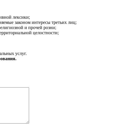
ивной лексики;
аняемые законом интересы третьих лиц;
религиозной и прочей розни;
ерриториальной целостности;
альных услуг.
ования.