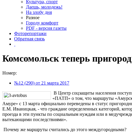
Культура, спорт
Даешь, молодежь!
На злобу дня
Разное
Городу комфорт
PDF - версия газеты
Фоторепортажи
Обратная связь
Комсомольск теперь пригород
Номер:
№12 (290) от 21 марта 2017
В Центр соцзащиты населения посту
«ПАТП» о том, что маршруты «Амурск
Амуре» с 13 марта официально переведены в статус пригородны
Е.М. Иваницкая, - что граждане определенных категорий, кот
проезда в эти пункты по социальным нуждам или в медучрежде
вытекающими последствиями».
Почему же маршруты считались до этого междугородными?