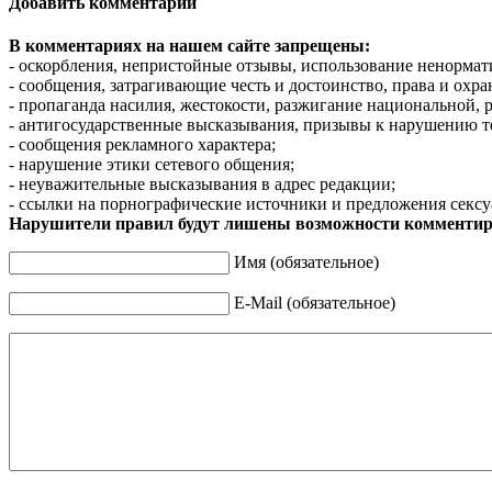
Добавить комментарий
В комментариях на нашем сайте запрещены:
- оскорбления, непристойные отзывы, использование ненормат
- сообщения, затрагивающие честь и достоинство, права и охр
- пропаганда насилия, жестокости, разжигание национальной, 
- антигосударственные высказывания, призывы к нарушению т
- сообщения рекламного характера;
- нарушение этики сетевого общения;
- неуважительные высказывания в адрес редакции;
- ссылки на порнографические источники и предложения сексу
Нарушители правил будут лишены возможности комментир
Имя (обязательное)
E-Mail (обязательное)