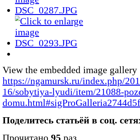
View the embedded image gallery o
https://ngamursk.ru/index.php/20
16/sobytiya-lyudi/item/21088-poz
domu.html#sigProGalleria2744d5
Поделитесь статьёй в соц. сетя
Прочитано
95
раз