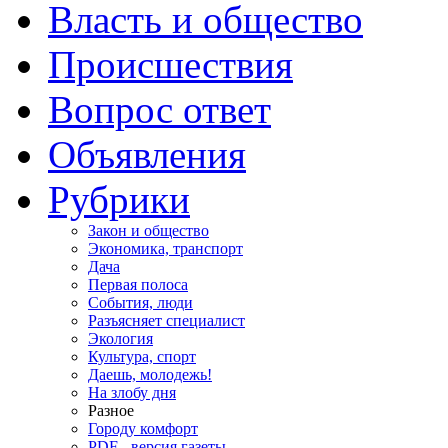
Власть и общество
Происшествия
Вопрос ответ
Объявления
Рубрики
Закон и общество
Экономика, транспорт
Дача
Первая полоса
События, люди
Разъясняет специалист
Экология
Культура, спорт
Даешь, молодежь!
На злобу дня
Разное
Городу комфорт
PDF - версия газеты