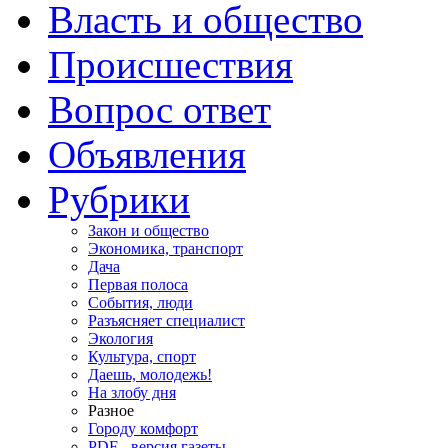
Власть и общество
Происшествия
Вопрос ответ
Объявления
Рубрики
Закон и общество
Экономика, транспорт
Дача
Первая полоса
События, люди
Разъясняет специалист
Экология
Культура, спорт
Даешь, молодежь!
На злобу дня
Разное
Городу комфорт
PDF - версия газеты