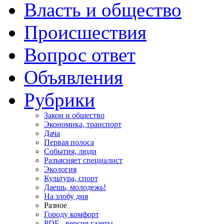
Власть и общество
Происшествия
Вопрос ответ
Объявления
Рубрики
Закон и общество
Экономика, транспорт
Дача
Первая полоса
События, люди
Разъясняет специалист
Экология
Культура, спорт
Даешь, молодежь!
На злобу дня
Разное
Городу комфорт
PDF - версия газеты