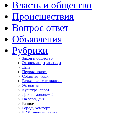
Власть и общество
Происшествия
Вопрос ответ
Объявления
Рубрики
Закон и общество
Экономика, транспорт
Дача
Первая полоса
События, люди
Разъясняет специалист
Экология
Культура, спорт
Даешь, молодежь!
На злобу дня
Разное
Городу комфорт
PDF - версия газеты