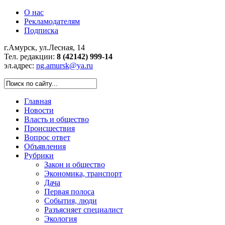
О нас
Рекламодателям
Подписка
г.Амурск, ул.Лесная, 14
Тел. редакции:
8 (42142) 999-14
эл.адрес:
ng.amursk@ya.ru
Главная
Новости
Власть и общество
Происшествия
Вопрос ответ
Объявления
Рубрики
Закон и общество
Экономика, транспорт
Дача
Первая полоса
События, люди
Разъясняет специалист
Экология