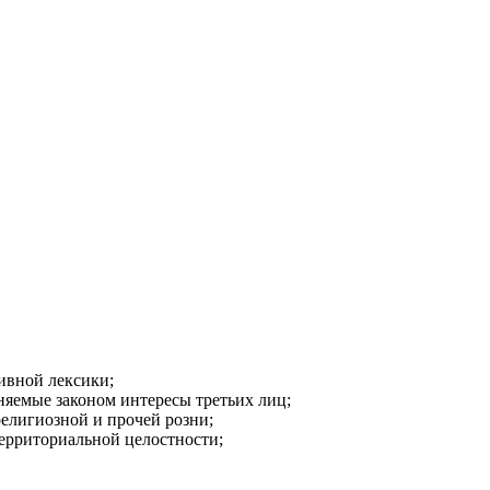
ивной лексики;
аняемые законом интересы третьих лиц;
религиозной и прочей розни;
ерриториальной целостности;