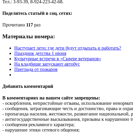
Тел.: 3-93-39, 8-924-223-42-68.
Поделитесь статьёй в соц. сетях:
Прочитано
117
раз
Материалы номера:
Наступает лето: где дети будут отдыхать и работать?
Праздник детства 1 июня
Культурные встречи в «Сквере ветеранов»
На кладбище запускают автобус
Преграда от пожаров
Добавить комментарий
В комментариях на нашем сайте запрещены:
- оскорбления, непристойные отзывы, использование ненормат
- сообщения, затрагивающие честь и достоинство, права и охр
- пропаганда насилия, жестокости, разжигание национальной, 
- антигосударственные высказывания, призывы к нарушению т
- сообщения рекламного характера;
- нарушение этики сетевого общения;